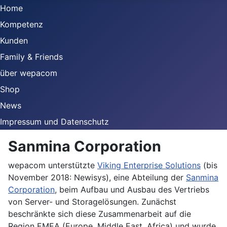
Home
Kompetenz
Kunden
Family & Friends
über wepacom
Shop
News
Impressum und Datenschutz
Sanmina Corporation
wepacom unterstützte
Viking Enterprise Solutions
(bis
November 2018: Newisys), eine Abteilung der
Sanmina
Corporation
, beim Aufbau und Ausbau des Vertriebs
von Server- und Storagelösungen. Zunächst
beschränkte sich diese Zusammenarbeit auf die
Region EMEA (Europe, Middle East, Africa) und wurde